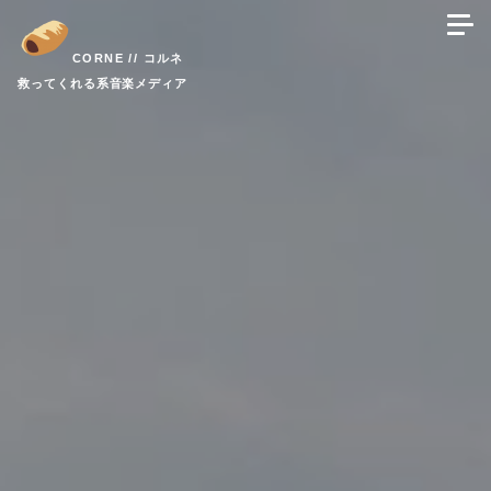
コ
ン
CORNE // コルネ
テ
救ってくれる系音楽メディア
ン
ツ
へ
ス
キ
ッ
プ