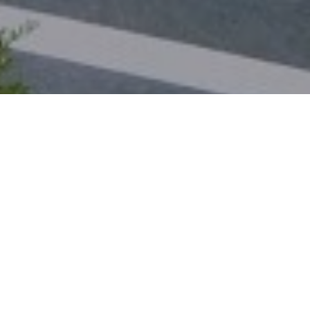
蓮沼執太 – CHANCE
feat. 中村佳穂 // 憂鬱な
朝に一枚の羽
投稿日:
2020.08.02