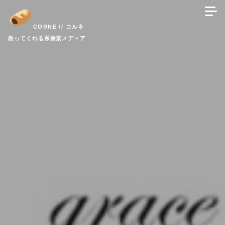
コ
ン
CORNE // コルネ
テ
救ってくれる系音楽メディア
ン
ツ
へ
ス
キ
ッ
プ